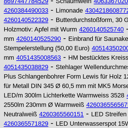
-
8697447784529
Schaumwein
4063367020
-
4260384490033
Limonade
430421860877
-
4260140522329
Butterdurchstoßform, 30 
Holzmotiv: Apfel mit Wurm
4260140525740
-
mm
4260140525290
Einbrand für Saunakel
Stempelerstellung (50,00 Euro)
4051435020
-
mm
4051435008563
HM bestücktes Kreiss
-
4051435038829
Stehlager Wellendurchm
Plus Schlangenbohrer Form Lewis für Holz 
für Metall DIN 345 Ø 60,5 mm mit MK5 Mors
LED/m 300lm Lichterkette Warmweiss 3528
2550lm 230mm Ø Warmweiß
426036556567
-
Neutralweiß
4260365560151
LED Streifen
-
4260365571829
LED Unterwasserspot 1