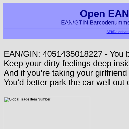
Open EAN
EAN/GTIN Barcodenummer
API/Datenbank
EAN/GIN: 4051435018227 - You bett
Keep your dirty feelings deep insi
And if you're taking your girlfriend
You'd better park the car well out 