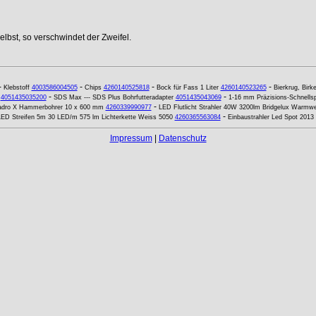
lbst, so verschwindet der Zweifel.
-
-
-
-
Klebstoff
4003586004505
Chips
4260140525818
Bock für Fass 1 Liter
4260140523265
Bierkrug, Birk
-
-
4051435035200
SDS Max --- SDS Plus Bohrfutteradapter
4051435043069
1-16 mm Präzisions-Schnellsp
-
dro X Hammerbohrer 10 x 600 mm
4260339990977
LED Flutlicht Strahler 40W 3200lm Bridgelux Warmw
-
LED Streifen 5m 30 LED/m 575 lm Lichterkette Weiss 5050
4260365563084
Einbaustrahler Led Spot 201
Impressum
|
Datenschutz