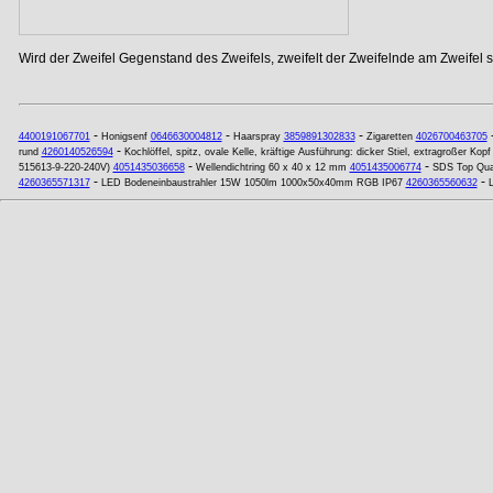
Wird der Zweifel Gegenstand des Zweifels, zweifelt der Zweifelnde am Zweifel se
-
-
-
4400191067701
Honigsenf
0646630004812
Haarspray
3859891302833
Zigaretten
4026700463705
-
rund
4260140526594
Kochlöffel, spitz, ovale Kelle, kräftige Ausführung: dicker Stiel, extragroßer Kopf
-
-
515613-9-220-240V)
4051435036658
Wellendichtring 60 x 40 x 12 mm
4051435006774
SDS Top Qua
-
-
4260365571317
LED Bodeneinbaustrahler 15W 1050lm 1000x50x40mm RGB IP67
4260365560632