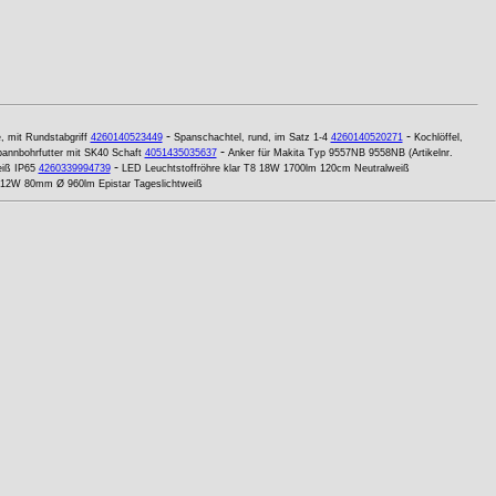
-
-
e, mit Rundstabgriff
4260140523449
Spanschachtel, rund, im Satz 1-4
4260140520271
Kochlöffel,
-
annbohrfutter mit SK40 Schaft
4051435035637
Anker für Makita Typ 9557NB 9558NB (Artikelnr.
-
eiß IP65
4260339994739
LED Leuchtstoffröhre klar T8 18W 1700lm 120cm Neutralweiß
3 12W 80mm Ø 960lm Epistar Tageslichtweiß