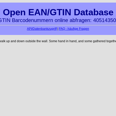
Open EAN/GTIN Database
TIN Barcodenummern online abfragen: 4051435
API/Datenbankzugriff
|
FAQ - häufige Fragen
 walk up and down outside the wall. Some hand in hand, and some gathered together