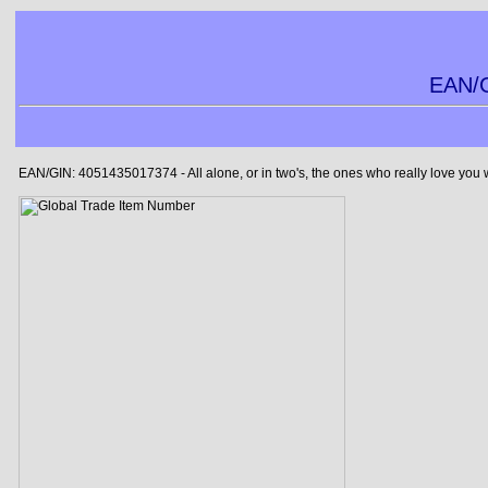
EAN/G
EAN/GIN: 4051435017374 - All alone, or in two's, the ones who really love you