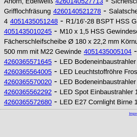
-
Ahorn, Edelweiß
4260140527713
Sichelsc
-
Grifflochfräsung
4260140521278
Salatsch
-
4
4051435051248
R1/16'-28 BSPT HSS Ge
-
4051435010245
M10 x 1,5 HSS Gewindesc
Fächerschleifscheibe Ø 180 x 22,2 mm Körn
500 mm mit M22 Gewinde
4051435005104
-
4260365571645
LED Bodeneinbaustrahler
-
4260365564005
LED Leuchtstoffröhre Fr
-
4260365570020
LED Bodeneinbaustrahle
-
4260365562292
LED Spot Einbaustrahler
-
4260365572680
LED E27 Cornlight Birn
Imp