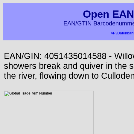
Open EAN
EAN/GTIN Barcodenummer
API/Datenbank
EAN/GIN: 4051435014588 - Willo
showers break and quiver in the s
the river, flowing down to Culloden