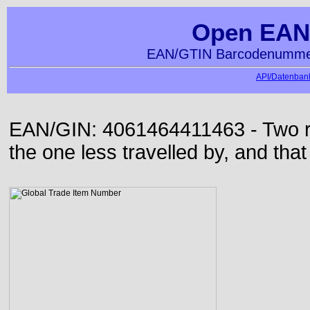
Open EAN
EAN/GTIN Barcodenummer
API/Datenbank
EAN/GIN: 4061464411463 - Two roa
the one less travelled by, and that