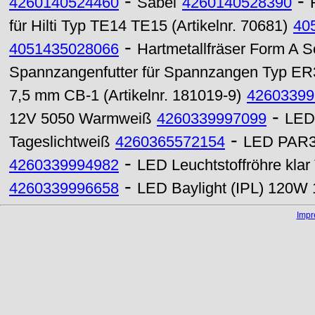
-
-
4260140524460
Säbel
4260140528390
für Hilti Typ TE14 TE15 (Artikelnr. 70681)
40
-
4051435028066
Hartmetallfräser Form A 
Spannzangenfutter für Spannzangen Typ ER
7,5 mm CB-1 (Artikelnr. 181019-9)
42603399
-
12V 5050 Warmweiß
4260339997099
LED 
-
Tageslichtweiß
4260365572154
LED PAR30
-
4260339994982
LED Leuchtstoffröhre kla
-
4260339996658
LED Baylight (IPL) 120W
Imp