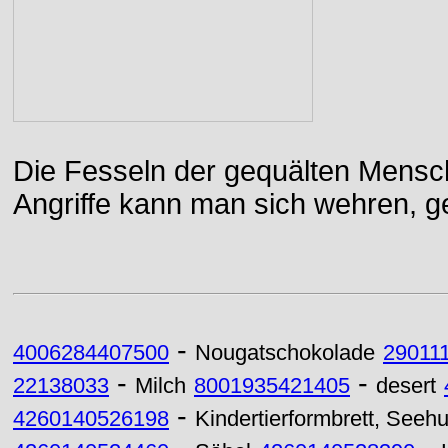
Die Fesseln der gequälten Mensch
Angriffe kann man sich wehren, g
-
4006284407500
Nougatschokolade
29011
-
-
22138033
Milch
8001935421405
desert
-
4260140526198
Kindertierformbrett, Seeh