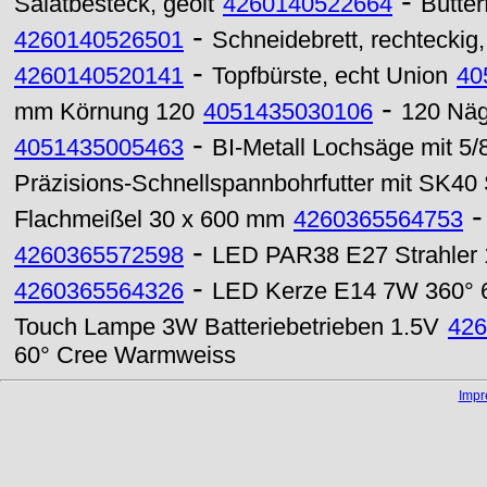
-
Salatbesteck, geölt
4260140522664
Butte
-
4260140526501
Schneidebrett, rechteckig, 
-
4260140520141
Topfbürste, echt Union
40
-
mm Körnung 120
4051435030106
120 Näg
-
4051435005463
BI-Metall Lochsäge mit 5
Präzisions-Schnellspannbohrfutter mit SK40 
Flachmeißel 30 x 600 mm
4260365564753
-
4260365572598
LED PAR38 E27 Strahler 
-
4260365564326
LED Kerze E14 7W 360° 
Touch Lampe 3W Batteriebetrieben 1.5V
426
60° Cree Warmweiss
Imp