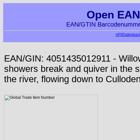
Open EAN
EAN/GTIN Barcodenummer
API/Datenbank
EAN/GIN: 4051435012911 - Willo
showers break and quiver in the s
the river, flowing down to Culloden