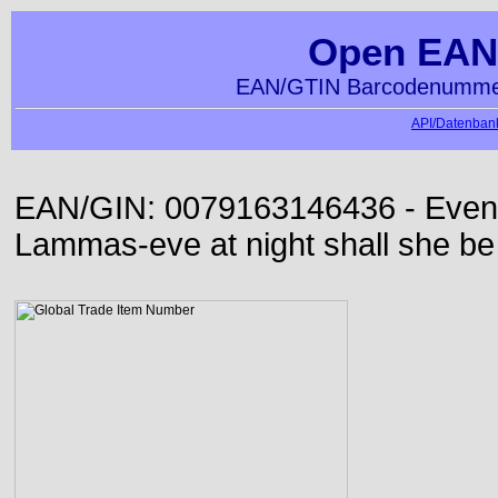
Open EAN
EAN/GTIN Barcodenummer
API/Datenbank
EAN/GIN: 0079163146436 - Even or
Lammas-eve at night shall she be