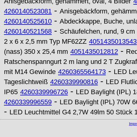
Anisgebäckform, gehämmert, oval, 4 Bilder
4
-
4260140523081
Anisgebäckform, gehämmert
-
4260140525610
Abdeckkappe, Buche, unlac
-
4260140521568
Schäufelchen, rund, 9 cm 
2 x 6 x 2,5 mm Typ MF62ZZ
4051435013543
-
(nass) 350 x 25,4 mm
4051435012812
Red
Ratschenspanngurt 2 m lang und 2 T Zugkraf
-
mit M14 Gewinde
4260365564173
LED Leu
-
Tageslichtweiß
4260339990816
LED Flutli
-
IP65
4260339996726
LED Baylight (IPL) 
-
4260339996559
LED Baylight (IPL) 70W 6
-
LED Leuchtmittel G4 2,7W 49lm 50 Stück
Imp