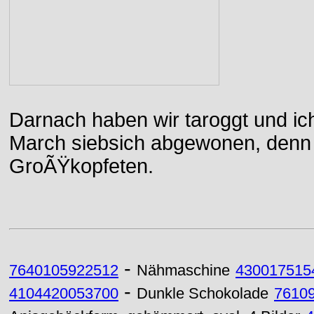
Darnach haben wir taroggt und ic
March siebsich abgewonen, denn d
GroÃŸkopfeten.
-
7640105922512
Nähmaschine
430017515
-
4104420053700
Dunkle Schokolade
7610