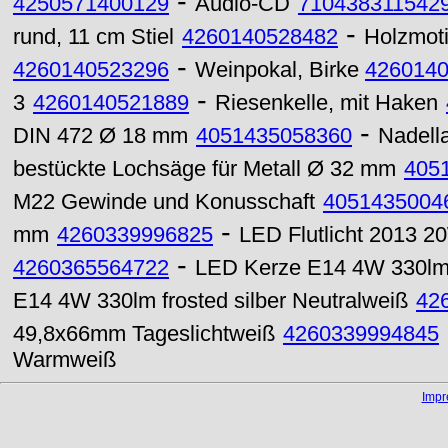
-
4250571400129
Audio-CD
710438311542
-
rund, 11 cm Stiel
4260140528482
Holzmoti
-
4260140523296
Weinpokal, Birke
426014
-
3
4260140521889
Riesenkelle, mit Haken
-
DIN 472 Ø 18 mm
4051435058360
Nadell
bestückte Lochsäge für Metall Ø 32 mm
405
M22 Gewinde und Konusschaft
4051435004
-
mm
4260339996825
LED Flutlicht 2013 2
-
4260365564722
LED Kerze E14 4W 330lm k
E14 4W 330lm frosted silber Neutralweiß
42
49,8x66mm Tageslichtweiß
4260339994845
Warmweiß
Imp