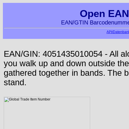
Open EAN
EAN/GTIN Barcodenummer
API/Datenbank
EAN/GIN: 4051435010054 - All alon
you walk up and down outside th
gathered together in bands. The b
stand.