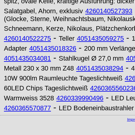
spitz, ovale Kelle, kräftige Ausführung: dicker
Salatgabel, Ahorn, exklusiv
4260140527393
(Glocke, Sterne, Weihnachtsbaum, Nikolausko
Schneemann, Kerze, Nikolaus, Plätzchenkor
-
-
4260140522275
Teller
4051435059275
1
-
Adapter
4051435018326
200 mm Verlänger
-
4051435034081
Stahlkugel Ø 27,0 mm
40
-
Metall 230 x 30 mm Z48
4051435038294
4
10W 900lm Raumleuchte Tageslichtweiß
42
60LED Chips Tageslichtweiß
426036556023
-
Warmweiss 3528
4260339990496
LED Leu
-
4260365570877
LED Bodeneinbaustrahle
Imp