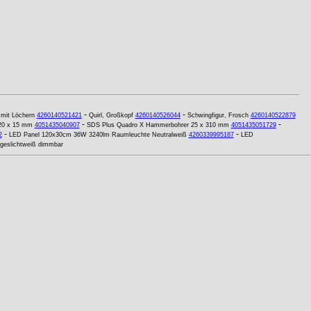
-
-
mit Löchern
4260140521421
Quirl, Großkopf
4260140526044
Schwingfigur, Frosch
4260140522879
-
-
 20 x 15 mm
4051435040907
SDS Plus Quadro X Hammerbohrer 25 x 310 mm
4051435051729
-
-
2
LED Panel 120x30cm 36W 3240lm Raumleuchte Neutralweiß
4260339995187
LED
geslichtweiß dimmbar