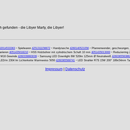
 gefunden - die Libyer Marty, die Libyer!
-
-
-
02014533363
Spielwaren
4251311156672
Handytasche
4260140521056
Pfannenwender, geschwungen, 
-
-
riieren
4051435018210
HSS Holzbohrer mit zylindrischem Schaft 10 mm
4051435013000
Reduzierring
-
 M16 Gewinde
4260339993039
Samsung LED Downlight 6W 520lm 125mm Ø Neutralweiß
426036556386
-
LED/m 2304 lm Lichterkette Warmweiss 5050
4260365569741
LED Strahler R7S 15W 200° 189x54mm Ta
Impressum
|
Datenschutz