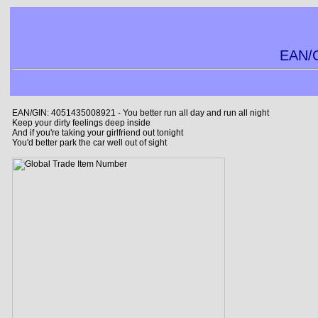
EAN/G
EAN/GIN: 4051435008921 - You better run all day and run all night
Keep your dirty feelings deep inside
And if you're taking your girlfriend out tonight
You'd better park the car well out of sight