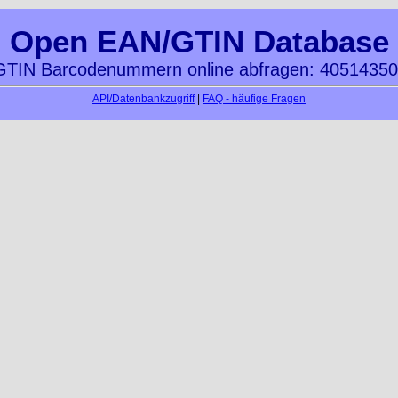
Open EAN/GTIN Database
TIN Barcodenummern online abfragen: 4051435
API/Datenbankzugriff
|
FAQ - häufige Fragen