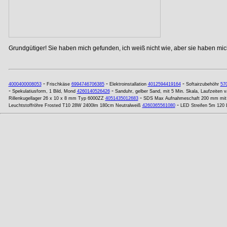
Grundgütiger! Sie haben mich gefunden, ich weiß nicht wie, aber sie haben mich
-
-
-
4000400008053
Frischkäse
6994746706385
Elektroinstallation
4012594419164
Softairzubehöhr
57
-
-
Spekulatiusform, 1 Bild, Mond
4260140526426
Sanduhr, gelber Sand, mit 5 Min. Skala, Laufzeiten va
-
Rillenkugellager 26 x 10 x 8 mm Typ 6000ZZ
4051435012683
SDS Max Aufnahmeschaft 200 mm mit
-
Leuchtstoffröhre Frosted T10 28W 2400lm 180cm Neutralweiß
4260365561080
LED Streifen 5m 120 