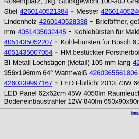
Rosenquarz, 1kg, Stückgewicht 100-300 G
-
Stiel
4260140521384
Messer
4260140524
-
Lindenholz
4260140528338
Brieföffner, ge
-
mm
4051435032445
Kohlebürsten für Maki
-
4051435052207
Kohlebürsten für Bosch 6,
-
4051435007054
HM bestückter Forstnerb
BI-Metall Lochsägen (Metall) 105 mm lang
4
356x196mm 64° Warmweiß
4260365561806
-
4260339997167
LED Flutlicht 2013 70W 
LED Panel 62x62cm 45W 4050lm Raumleuc
Bodeneinbaustrahler 12W 840lm 650x90x8
Imp