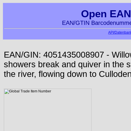
Open EAN
EAN/GTIN Barcodenummer
API/Datenbank
EAN/GIN: 4051435008907 - Willo
showers break and quiver in the s
the river, flowing down to Culloden