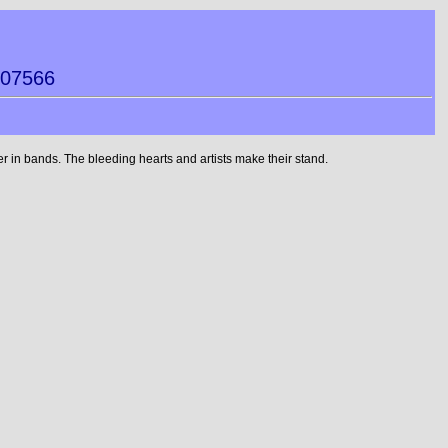
007566
 in bands. The bleeding hearts and artists make their stand.