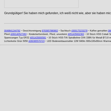
Grundgütiger! Sie haben mich gefunden, ich weiß nicht wie, aber sie haben mich
-
-
-
0049841244792
Gesichtsreinigung
9783957880802
Sachbuch
4300175233279
Kaffee gemahlen
08
-
-
Pferd
4260140527263
Kindertierformbrett, Pferd, unverleimt
4051435002363
10 Stück HSS Cobalt Sp
-
Spannzangen Typ ER32
4051435000581
10 Stück HSS-TiN Spiralbohrer DIN 338N für Metall Ø 5,8 
-
Lichterkette Grün 5050
4260365570723
LED Bodeneinbaustrahler 12W 840lm 600x100x80mm Warmw