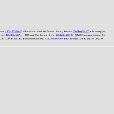
-
-
mer'
4260140522480
Butterform, rund, 60 Gramm, Ahorn, Rosette
4260140524200
Schwingfigur,
-
-
00 mm
4051435028707
100 Nägel für Tacker 20 mm
4051435028608
SK40 Spannzangenfutter für
-
l 24V 72W 3A für LED Beleuchtungen IP20
4260365560700
LED Streifen 10m 30 LED/m 1000 lm