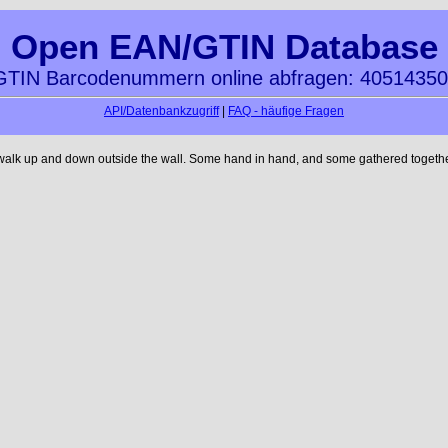
Open EAN/GTIN Database
TIN Barcodenummern online abfragen: 4051435
API/Datenbankzugriff
|
FAQ - häufige Fragen
 walk up and down outside the wall. Some hand in hand, and some gathered together