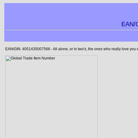
EAN/G
EAN/GIN: 4051435007566 - All alone, or in two's, the ones who really love you