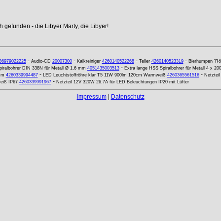
 gefunden - die Libyer Marty, die Libyer!
-
-
-
-
86979022225
Audio-CD
20007300
Kalkreiniger
4260140522268
Teller
4260140523319
Bierhumpen 'Rö
-
iralbohrer DIN 338N für Metall Ø 1,6 mm
4051435003513
Extra lange HSS Spiralbohrer für Metall 4 x 2
-
-
mm
4260339994487
LED Leuchtstoffröhre klar T5 11W 900lm 120cm Warmweiß
4260365561516
Netztei
-
eiß IP67
4260339991967
Netzteil 12V 320W 26.7A für LED Beleuchtungen IP20 mit Lüfter
Impressum
|
Datenschutz