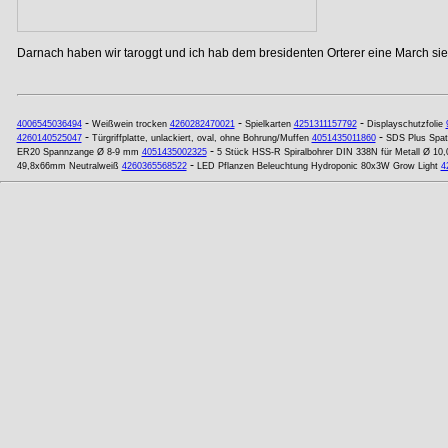
Darnach haben wir taroggt und ich hab dem bresidenten Orterer eine March si
-
-
-
4006545036494
Weißwein trocken
4260282470021
Spielkarten
4251311157792
Displayschutzfolie
-
-
4260140525047
Türgriffplatte, unlackiert, oval, ohne Bohrung/Muffen
4051435011860
SDS Plus Spat
-
ER20 Spannzange Ø 8-9 mm
4051435002325
5 Stück HSS-R Spiralbohrer DIN 338N für Metall Ø 10
-
49,8x66mm Neutralweiß
4260365568522
LED Pflanzen Beleuchtung Hydroponic 80x3W Grow Light
4