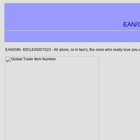
EAN/G
EAN/GIN: 4051435007023 - All alone, or in two's, the ones who really love you