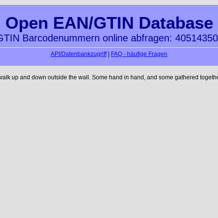
Open EAN/GTIN Database
TIN Barcodenummern online abfragen: 4051435
API/Datenbankzugriff
|
FAQ - häufige Fragen
 walk up and down outside the wall. Some hand in hand, and some gathered together