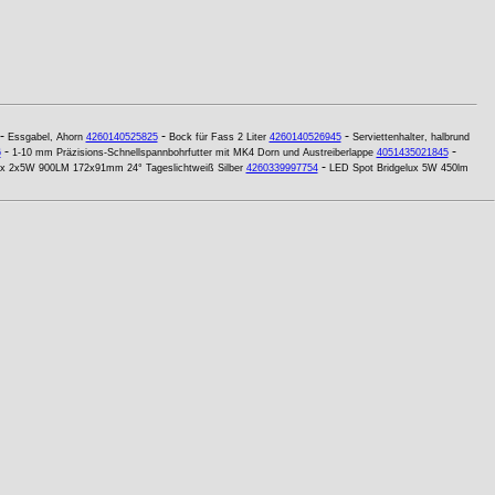
-
-
-
Essgabel, Ahorn
4260140525825
Bock für Fass 2 Liter
4260140526945
Serviettenhalter, halbrund
-
-
6
1-10 mm Präzisions-Schnellspannbohrfutter mit MK4 Dorn und Austreiberlappe
4051435021845
-
ux 2x5W 900LM 172x91mm 24° Tageslichtweiß Silber
4260339997754
LED Spot Bridgelux 5W 450lm