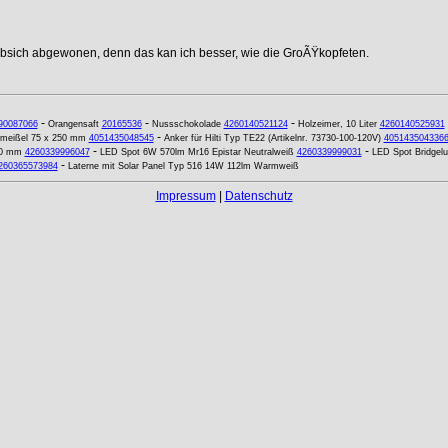
ebsich abgewonen, denn das kan ich besser, wie die GroÃŸkopfeten.
-
-
-
90087066
Orangensaft
20165536
Nussschokolade
4260140521124
Holzeimer, 10 Liter
4260140525931
-
meißel 75 x 250 mm
4051435048545
Anker für Hilti Typ TE22 (Artikelnr. 73730-100-120V)
405143504336
-
-
,0 mm
4260339996047
LED Spot 6W 570lm Mr16 Epistar Neutralweiß
4260339999031
LED Spot Bridgel
-
260365573984
Laterne mit Solar Panel Typ 516 14W 112lm Warmweiß
Impressum
|
Datenschutz