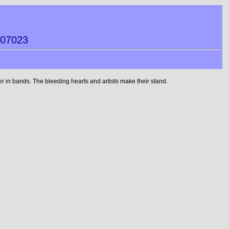
007023
 in bands. The bleeding hearts and artists make their stand.