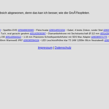
ebsich abgewonen, denn das kan ich besser, wie die GroÃŸkopfeten.
-
-
-
6
Spielfilm-DVD
4056489030065
Fleischsalat
4260140521834
Gabel, 4 breite Zinken, runder Stiel
4260
-
Tuch, oval gezackt gerahmt
4051435030397
Diamantbohrkrone mit Sechskantschaft Ø 112 mm
4051435
-
g 150
4051435043113
1-16 mm Präzisions-Schnellspannbohrfutter mit SDS Max Adapter
4260365571775
-
x60mm Warmweiß IP67
4260365564104
LED Leuchtstoffröhre klar T5 14W 1200lm 90cm Neutralweiß
426
Impressum
|
Datenschutz