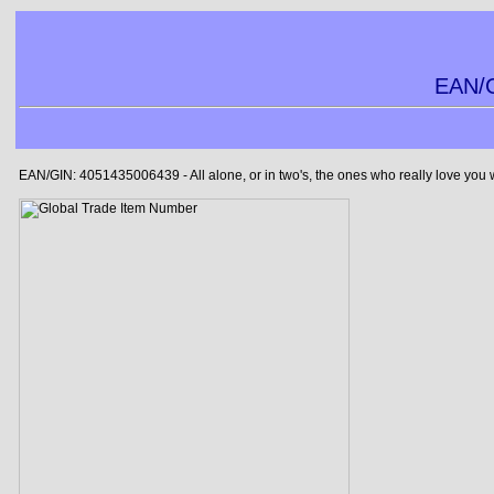
EAN/G
EAN/GIN: 4051435006439 - All alone, or in two's, the ones who really love you