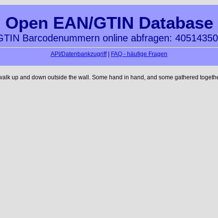
Open EAN/GTIN Database
TIN Barcodenummern online abfragen: 4051435
API/Datenbankzugriff
|
FAQ - häufige Fragen
 walk up and down outside the wall. Some hand in hand, and some gathered together