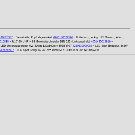
-
-
140525337
Saunakelle, Kopf abgewinkelt
4260140522596
Butterform, eckig, 125 Gramm, Ahorn,
-
-
010818
7/16'-20 UNF HSS Gewindeschneider DIN 223 (Linksgewinde)
4051435014816
-
-
LED Unterwasserspot 6W 420lm 120x160mm RGB IP67
4260339999086
LED Spot Bridgelux 4x5W
-
0339998997
LED Spot Bridgelux 3x15W 4050LM 510x190mm 30° Neutralweiß