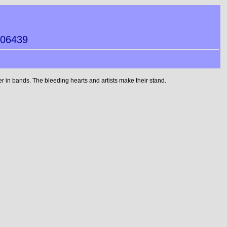
006439
 in bands. The bleeding hearts and artists make their stand.