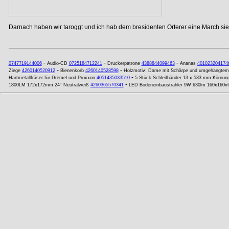
Darnach haben wir taroggt und ich hab dem bresidenten Orterer eine March si
-
-
-
0747719144006
Audio-CD
0725184712241
Druckerpatrone
4388844099463
Ananas
401023204174
-
-
Ziege
4260140520912
Bienenkorb
4260140528598
Holzmotiv: Dame mit Schärpe und umgehängtem 
-
Hartmetallfräser für Dremel und Proxxon
4051435033510
5 Stück Schleifbänder 13 x 533 mm Körnun
-
1800LM 172x172mm 24° Neutralweiß
4260365570341
LED Bodeneinbaustrahler 9W 630lm 160x160