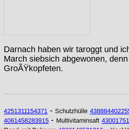
Darnach haben wir taroggt und ic
March siebsich abgewonen, denn d
GroÃŸkopfeten.
-
4251311154371
Schutzhülle
43888440225
-
4061458283915
Multivitaminsaft
4300175