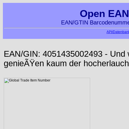
Open EAN
EAN/GTIN Barcodenummer
API/Datenbank
EAN/GIN: 4051435002493 - Und wi
genieÃŸen kaum der hocherlauch