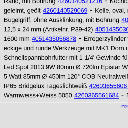
-
Rand, mit Bohrung
4260140521216
Kochlö
-
geleimt, geölt
4260140529069
Kelle, oval,
Bügelgriff, ohne Ausklinkung, mit Bohrung
4
12,5 x 24 mm (Artikelnr. P39-42)
405143503
-
1600 mm
4051435056878
Erregerzylinder 
eckige und runde Werkzeuge mit MK1 Dorn
Schnellspannbohrfutter mit 1-1/4' Gewinde f
Led Spot 2013 9W 80mm Ø 720lm Epistar 
5 Watt 85mm Ø 450lm 120° COB Neutralwei
IP65 Bridgelux Tageslichtweiß
42603655606
-
Warmweiss+Weiss 5050
4260365561684
Imp