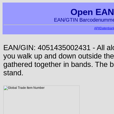
Open EAN
EAN/GTIN Barcodenummer
API/Datenbank
EAN/GIN: 4051435002431 - All alon
you walk up and down outside th
gathered together in bands. The b
stand.