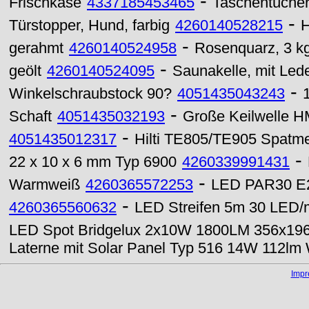
-
Frischkäse
4337185453465
Taschentüche
-
Türstopper, Hund, farbig
4260140528215
H
-
gerahmt
4260140524958
Rosenquarz, 3 k
-
geölt
4260140524095
Saunakelle, mit Lede
-
Winkelschraubstock 90?
4051435043243
-
Schaft
4051435032193
Große Keilwelle H
-
4051435012317
Hilti TE805/TE905 Spatm
-
22 x 10 x 6 mm Typ 6900
4260339991431
-
Warmweiß
4260365572253
LED PAR30 E2
-
4260365560632
LED Streifen 5m 30 LED/m
LED Spot Bridgelux 2x10W 1800LM 356x196
Laterne mit Solar Panel Typ 516 14W 112l
Imp