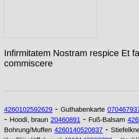
Infirmitatem Nostram respice E
commiscere
-
4260102592629
Guthabenkarte
07046793
-
-
Hoodi, braun
20460891
Fuß-Balsam
426
-
Bohrung/Muffen
4260140520837
Stiefelkn