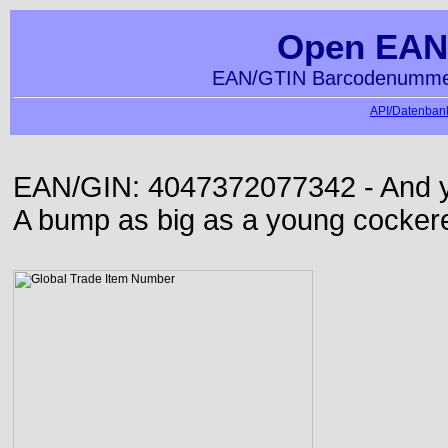
Open EAN
EAN/GTIN Barcodenummer
API/Datenbank
EAN/GIN: 4047372077342 - And yet
A bump as big as a young cockere