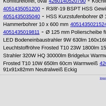
-
Konfitürelöffel, oval
4260140520790
Kochlö
-
4051435051200
R3/8'-19 BSPT HSS Gewi
-
4051435035040
HSS Kurzstufenbohrer Ø
Hammerbohrer 10 x 600 mm
405143502152
-
4051435019811
Ø 125 mm Polierscheibe fü
LED Bodeneinbaustrahler 9W 630lm 160x16
Leuchtstoffröhre Frosted T10 23W 1800lm 
Strahler 320W HQ 30000lm Bridgelux Warm
Frosted T10 10W 650lm 60cm Warmweiß
42
91x91x82mm Neutralweiß Eckig
Imp