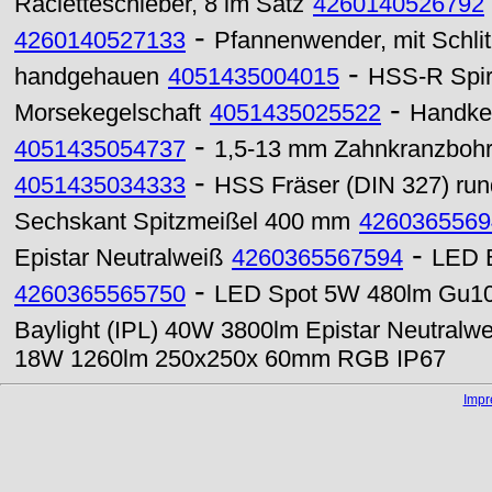
Racletteschieber, 8 im Satz
4260140526792
-
4260140527133
Pfannenwender, mit Schlit
-
handgehauen
4051435004015
HSS-R Spir
-
Morsekegelschaft
4051435025522
Handker
-
4051435054737
1,5-13 mm Zahnkranzbohr
-
4051435034333
HSS Fräser (DIN 327) ru
Sechskant Spitzmeißel 400 mm
4260365569
-
Epistar Neutralweiß
4260365567594
LED B
-
4260365565750
LED Spot 5W 480lm Gu10 
Baylight (IPL) 40W 3800lm Epistar Neutralw
18W 1260lm 250x250x 60mm RGB IP67
Imp