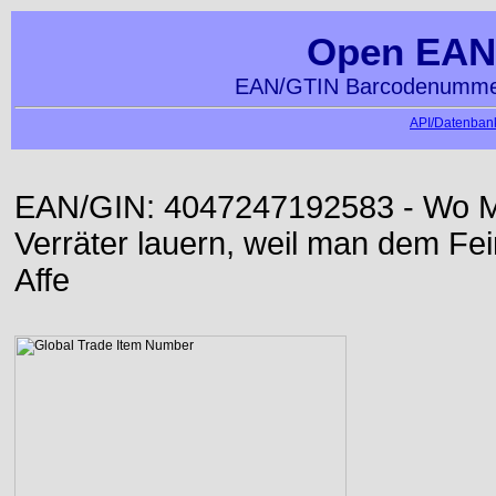
Open EAN
EAN/GTIN Barcodenummer
API/Datenbank
EAN/GIN: 4047247192583 - Wo Me
Verräter lauern, weil man dem Fei
Affe