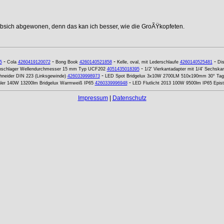
ebsich abgewonen, denn das kan ich besser, wie die GroÃŸkopfeten.
-
-
-
-
5
Cola
4260419120072
Bong Book
4260140521858
Kelle, oval, mit Lederschlaufe
4260140525481
Dis
-
nschlager Wellendurchmesser 15 mm Typ UCF202
4051435018395
1/2' Vierkantadapter mit 1/4' Sechska
-
neider DIN 223 (Linksgewinde)
4260339998973
LED Spot Bridgelux 3x10W 2700LM 510x190mm 30° Tage
-
ahler 140W 13200lm Bridgelux Warmweiß IP65
4260339996948
LED Flutlicht 2013 100W 9500lm IP65 Epist
Impressum
|
Datenschutz