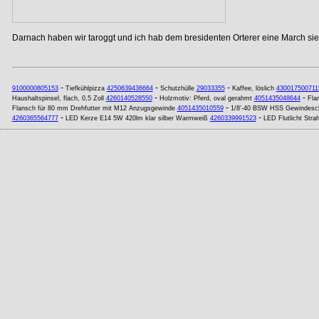
Darnach haben wir taroggt und ich hab dem bresidenten Orterer eine March si
-
-
-
9100000805153
Tiefkühlpizza
4250639436664
Schutzhülle
29033355
Kaffee, löslich
430017500711
-
-
Haushaltspinsel, flach, 0,5 Zoll
4260140528550
Holzmotiv: Pferd, oval gerahmt
4051435048644
Fla
-
Flansch für 80 mm Drehfutter mit M12 Anzugsgewinde
4051435010559
1/8'-40 BSW HSS Gewindesch
-
-
4260365564777
LED Kerze E14 5W 420lm klar silber Warmweiß
4260339991523
LED Flutlicht Str