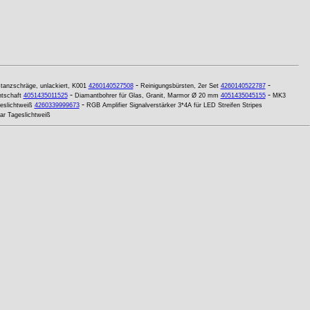
-
-
tanzschräge, unlackiert, K001
4260140527508
Reinigungsbürsten, 2er Set
4260140522787
-
-
ntschaft
4051435011525
Diamantbohrer für Glas, Granit, Marmor Ø 20 mm
4051435045155
MK3
-
slichtweiß
4260339999673
RGB Amplifier Signalverstärker 3*4A für LED Streifen Stripes
ar Tageslichtweiß