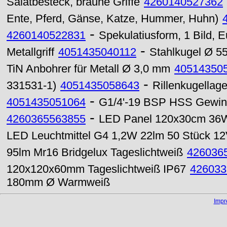
Salatbesteck, braune Griffe
4260140527362
Ente, Pferd, Gänse, Katze, Hummer, Huhn)
-
4260140522831
Spekulatiusform, 1 Bild, E
-
Metallgriff
4051435040112
Stahlkugel Ø 
TiN Anbohrer für Metall Ø 3,0 mm
40514350
-
331531-1)
4051435058643
Rillenkugellag
-
4051435051064
G1/4'-19 BSP HSS Gewind
-
4260365563855
LED Panel 120x30cm 36
LED Leuchtmittel G4 1,2W 22lm 50 Stück 
95lm Mr16 Bridgelux Tageslichtweiß
426036
120x120x60mm Tageslichtweiß IP67
426033
180mm Ø Warmweiß
Imp