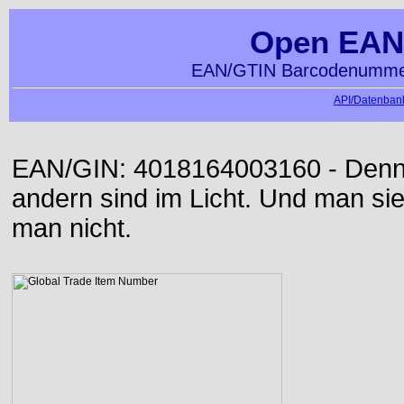
Open EAN
EAN/GTIN Barcodenummer
API/Datenbank
EAN/GIN: 4018164003160 - Denn d
andern sind im Licht. Und man sieh
man nicht.