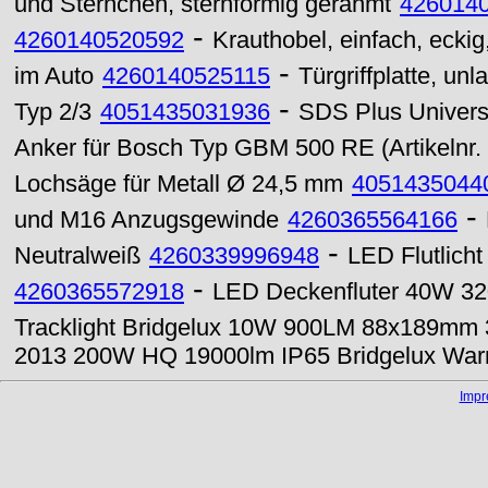
und Sternchen, sternförmig gerahmt
426014
-
4260140520592
Krauthobel, einfach, ecki
-
im Auto
4260140525115
Türgriffplatte, unl
-
Typ 2/3
4051435031936
SDS Plus Univer
Anker für Bosch Typ GBM 500 RE (Artikelnr
Lochsäge für Metall Ø 24,5 mm
4051435044
-
und M16 Anzugsgewinde
4260365564166
-
Neutralweiß
4260339996948
LED Flutlich
-
4260365572918
LED Deckenfluter 40W 32
Tracklight Bridgelux 10W 900LM 88x189mm 
2013 200W HQ 19000lm IP65 Bridgelux Wa
Imp