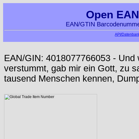
Open EAN
EAN/GTIN Barcodenummer
API/Datenbank
EAN/GIN: 4018077766053 - Und w
verstummt, gab mir ein Gott, zu sa
tausend Menschen kennen, Dumpf 