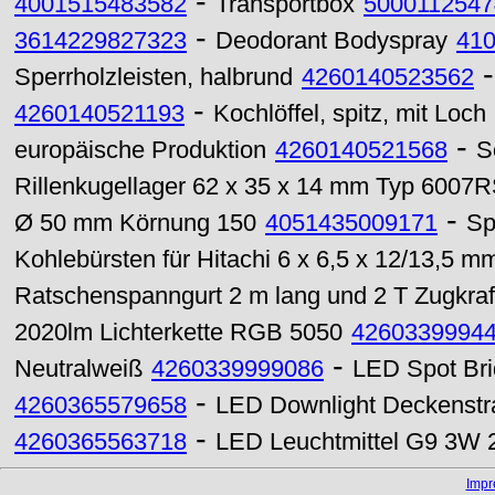
-
4001515483582
Transportbox
5000112547
-
3614229827323
Deodorant Bodyspray
41
Sperrholzleisten, halbrund
4260140523562
-
4260140521193
Kochlöffel, spitz, mit Loch
-
europäische Produktion
4260140521568
S
Rillenkugellager 62 x 35 x 14 mm Typ 6007
-
Ø 50 mm Körnung 150
4051435009171
Sp
Kohlebürsten für Hitachi 6 x 6,5 x 12/13,5 mm
Ratschenspanngurt 2 m lang und 2 T Zugkraf
2020lm Lichterkette RGB 5050
4260339994
-
Neutralweiß
4260339999086
LED Spot Br
-
4260365579658
LED Downlight Deckenstr
-
4260365563718
LED Leuchtmittel G9 3W 2
Imp