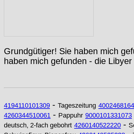
Grundgütiger! Sie haben mich gefu
haben mich gefunden - die Libyer 
-
4194110101309
Tageszeitung
400246816
-
4260344510061
Pappuhr
9000101331073
-
deutsch, 2-fach gebohrt
4260140522220
S