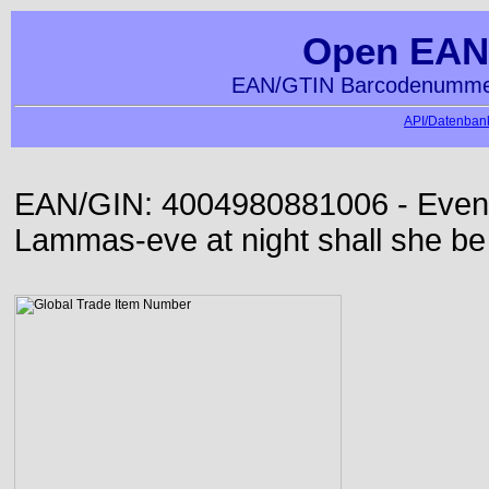
Open EAN
EAN/GTIN Barcodenummer
API/Datenbank
EAN/GIN: 4004980881006 - Even or
Lammas-eve at night shall she be