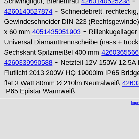
-
Schwingfigur, Bienenfrau
4260140525238
-
4260140527874
Schneidebrett, rechteckig, 
Gewindeschneider DIN 223 (Rechtsgewinde)
-
x 60 mm
4051435051903
Rillenkugellager
Universal Diamanttrennscheibe (nass + troc
Sechskant Spitzmeißel 400 mm
4260365566
-
4260339990588
Netzteil 12V 150W 12.5A 
Flutlicht 2013 200W HQ 19000lm IP65 Bridge
flat 3 Watt 80mm Ø 210lm Neutralweiß
4260
IP65 Epistar Warmweiß
Imp