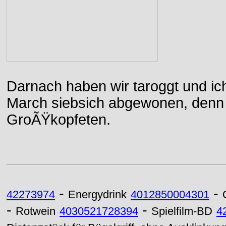
Darnach haben wir taroggt und ic
March siebsich abgewonen, denn d
GroÃŸkopfeten.
-
-
42273974
Energydrink
4012850004301
-
-
Rotwein
4030521728394
Spielfilm-BD
4