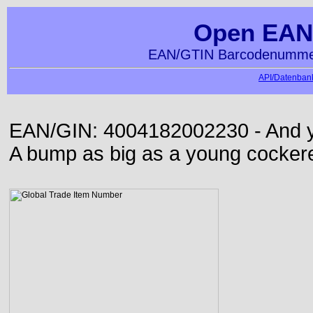
Open EAN
EAN/GTIN Barcodenummer
API/Datenbank
EAN/GIN: 4004182002230 - And yet
A bump as big as a young cockere