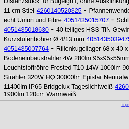
Distanzstück für Bügelgriff, ohne Ausklinkun
-
11 cm Stiel
4260140520325
Pfannenwender
-
echt Union und Fibre
4051435015707
Schl
-
4051435018630
40 teiliges HSS-TiN Gewin
Kurzstufenbohrer Ø 4/13 mm
405143503947
-
4051435007764
Rillenkugellager 68 x 40
Bodeneinbaustrahler 4W 280lm 95x95x55mm 
Leuchtstoffröhre Frosted T10 14W 1000lm 
Strahler 320W HQ 30000lm Epistar Neutralw
11400lm IP65 Bridgelux Tageslichtweiß
4260
1900lm 120cm Warmweiß
Imp