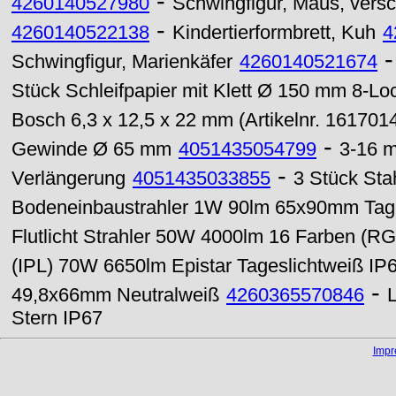
-
4260140527980
Schwingfigur, Maus, vers
-
4260140522138
Kindertierformbrett, Kuh
4
Schwingfigur, Marienkäfer
4260140521674
Stück Schleifpapier mit Klett Ø 150 mm 8-L
Bosch 6,3 x 12,5 x 22 mm (Artikelnr. 161701
-
Gewinde Ø 65 mm
4051435054799
3-16 
-
Verlängerung
4051435033855
3 Stück St
Bodeneinbaustrahler 1W 90lm 65x90mm Tage
Flutlicht Strahler 50W 4000lm 16 Farben (R
(IPL) 70W 6650lm Epistar Tageslichtweiß IP
-
49,8x66mm Neutralweiß
4260365570846
Stern IP67
Imp