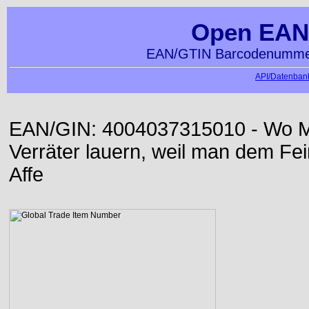
Open EAN
EAN/GTIN Barcodenummer
API/Datenbank
EAN/GIN: 4004037315010 - Wo Me
Verräter lauern, weil man dem Fei
Affe