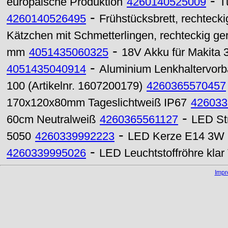
-
europäische Produktion
4260140525009
T
-
4260140526495
Frühstücksbrett, rechteck
Kätzchen mit Schmetterlingen, rechteckig ge
-
mm
4051435060325
18V Akku für Makita 
-
4051435040914
Aluminium Lenkhaltervor
100 (Artikelnr. 1607200179)
4260365570457
170x120x80mm Tageslichtweiß IP67
426033
-
60cm Neutralweiß
4260365561127
LED St
-
5050
4260339992223
LED Kerze E14 3W 2
-
4260339995026
LED Leuchtstoffröhre kl
Imp