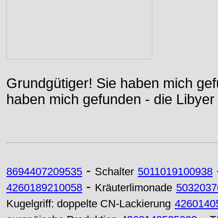
Grundgütiger! Sie haben mich gefu
haben mich gefunden - die Libyer 
-
8694407209535
Schalter
5011019100938
-
4260189210058
Kräuterlimonade
5032037
Kugelgriff: doppelte CN-Lackierung
4260140