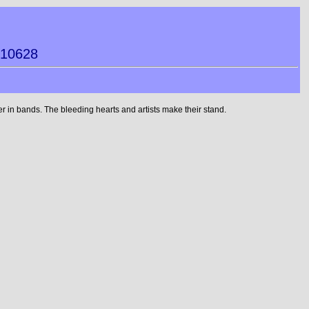
210628
 in bands. The bleeding hearts and artists make their stand.