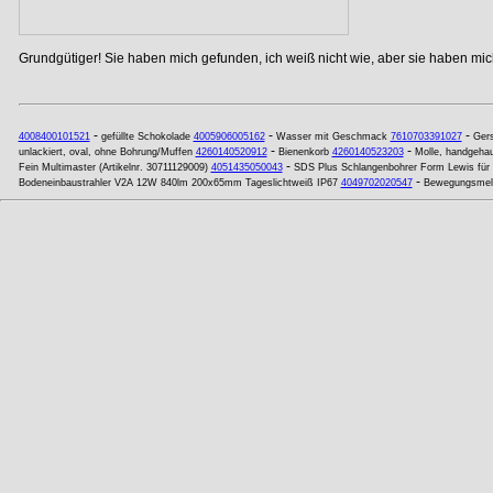
Grundgütiger! Sie haben mich gefunden, ich weiß nicht wie, aber sie haben mich
-
-
-
4008400101521
gefüllte Schokolade
4005906005162
Wasser mit Geschmack
7610703391027
Ger
-
-
unlackiert, oval, ohne Bohrung/Muffen
4260140520912
Bienenkorb
4260140523203
Molle, handgehau
-
Fein Multimaster (Artikelnr. 30711129009)
4051435050043
SDS Plus Schlangenbohrer Form Lewis für
-
Bodeneinbaustrahler V2A 12W 840lm 200x65mm Tageslichtweiß IP67
4049702020547
Bewegungsmeld