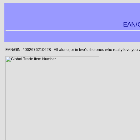
EAN/G
EAN/GIN: 4002676210628 - All alone, or in two's, the ones who really love you