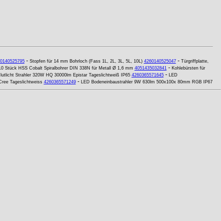
-
-
0140525795
Stopfen für 14 mm Bohrloch (Fass 1L, 2L, 3L, 5L, 10L)
4260140525047
Türgriffplatte,
-
10 Stück HSS Cobalt Spiralbohrer DIN 338N für Metall Ø 1,6 mm
4051435032841
Kohlebürsten für
-
utlicht Strahler 320W HQ 30000lm Epistar Tageslichtweiß IP65
4260365571645
LED
-
ree Tageslichtweiss
4260365571249
LED Bodeneinbaustrahler 9W 630lm 500x100x 80mm RGB IP67