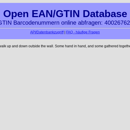
Open EAN/GTIN Database
TIN Barcodenummern online abfragen: 4002676
API/Datenbankzugriff
|
FAQ - häufige Fragen
 walk up and down outside the wall. Some hand in hand, and some gathered together