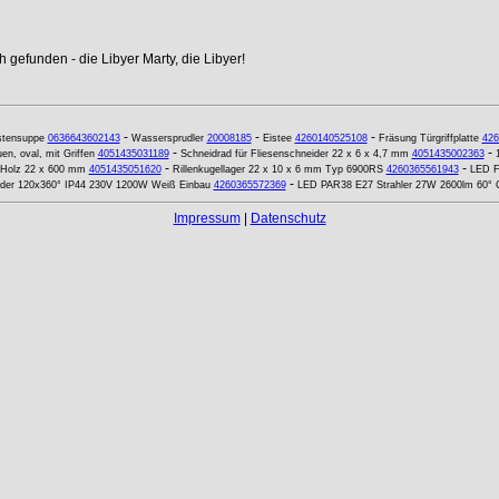
 gefunden - die Libyer Marty, die Libyer!
-
-
-
stensuppe
0636643602143
Wassersprudler
20008185
Eistee
4260140525108
Fräsung Türgriffplatte
426
-
-
en, oval, mit Griffen
4051435031189
Schneidrad für Fliesenschneider 22 x 6 x 4,7 mm
4051435002363
-
-
 Holz 22 x 600 mm
4051435051620
Rillenkugellager 22 x 10 x 6 mm Typ 6900RS
4260365561943
LED Fl
-
er 120x360° IP44 230V 1200W Weiß Einbau
4260365572369
LED PAR38 E27 Strahler 27W 2600lm 60° C
Impressum
|
Datenschutz