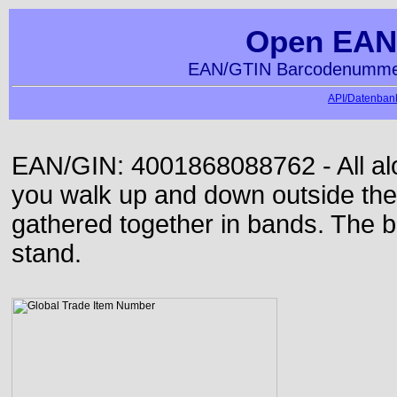
Open EAN
EAN/GTIN Barcodenummer
API/Datenbank
EAN/GIN: 4001868088762 - All alon
you walk up and down outside th
gathered together in bands. The b
stand.