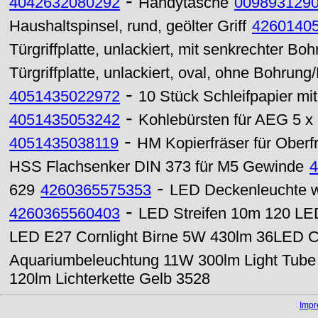
-
4042632080292
Handytasche
009893129
Haushaltspinsel, rund, geölter Griff
4260140
Türgriffplatte, unlackiert, mit senkrechter 
Türgriffplatte, unlackiert, oval, ohne Bohrung
-
4051435022972
10 Stück Schleifpapier mi
-
4051435053242
Kohlebürsten für AEG 5 x 
-
4051435038119
HM Kopierfräser für Ober
HSS Flachsenker DIN 373 für M5 Gewinde
4
-
629
4260365575353
LED Deckenleuchte 
-
4260365560403
LED Streifen 10m 120 LED
LED E27 Cornlight Birne 5W 430lm 36LED 
Aquariumbeleuchtung 11W 300lm Light Tube
120lm Lichterkette Gelb 3528
Imp