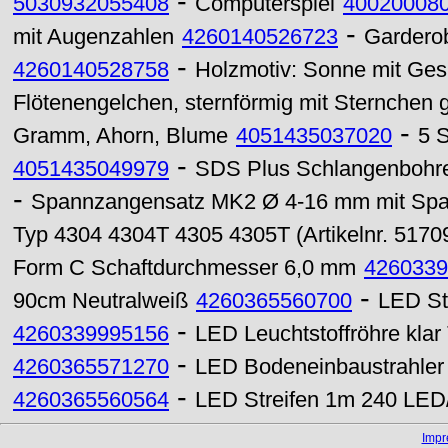
-
5030932055408
Computerspiel
40020008
-
mit Augenzahlen
4260140526723
Garderob
-
4260140528758
Holzmotiv: Sonne mit Ges
Flötenengelchen, sternförmig mit Sternchen 
-
Gramm, Ahorn, Blume
4051435037020
5 
-
4051435049979
SDS Plus Schlangenbohre
-
Spannzangensatz MK2 Ø 4-16 mm mit Spa
Typ 4304 4304T 4305 4305T (Artikelnr. 5170
Form C Schaftdurchmesser 6,0 mm
4260339
-
90cm Neutralweiß
4260365560700
LED St
-
4260339995156
LED Leuchtstoffröhre kla
-
4260365571270
LED Bodeneinbaustrahle
-
4260365560564
LED Streifen 1m 240 LED/
Imp