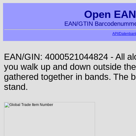
Open EAN
EAN/GTIN Barcodenummer
API/Datenbank
EAN/GIN: 4000521044824 - All alon
you walk up and down outside th
gathered together in bands. The b
stand.