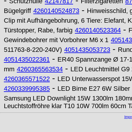
-
-
Schutzhülle
42147817
Filterzigaretten
8
-
Bügelgriff
4260140524873
Hinweisschild, 
Clip mit Aufhängebohrung, 6 Tiere: Elefant,
-
Türstopper, Rabe, farbig
4260140523364
F
Gewindebohrer mit Vorbohrer M6 x 1
405143
-
511763-8-220-240V)
4051435053723
Rund
-
4051435022361
ER40 Spannzange Ø 17-
-
mm
4260365563534
LED Leuchtmittel G9
-
4260365571522
LED Unterwasserspot 1
-
4260339995385
LED Birne E27 6W Silber
Samsung LED Downlight 15W 1300lm 180mm
Leuchtstoffröhre klar T10 10W 700lm 60cm T
Imp