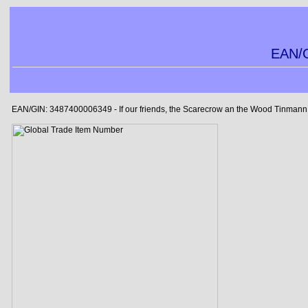
EAN/G
EAN/GIN: 3487400006349 - If our friends, the Scarecrow an the Wood Tinmann w