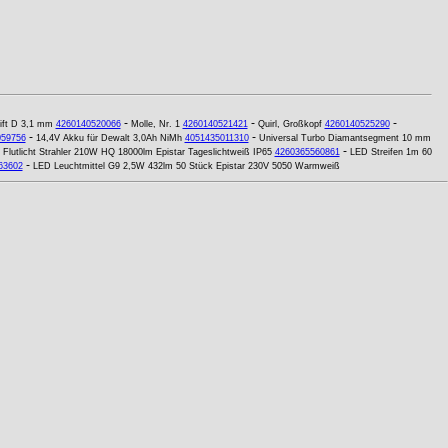
-
-
-
tift D 3,1 mm
4260140520066
Molle, Nr. 1
4260140521421
Quirl, Großkopf
4260140525290
-
-
059756
14,4V Akku für Dewalt 3,0Ah NiMh
4051435011310
Universal Turbo Diamantsegment 10 mm
-
Flutlicht Strahler 210W HQ 18000lm Epistar Tageslichtweiß IP65
4260365560861
LED Streifen 1m 60
-
63602
LED Leuchtmittel G9 2,5W 432lm 50 Stück Epistar 230V 5050 Warmweiß