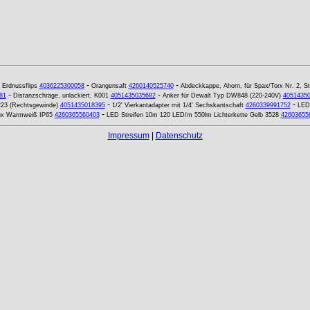
-
-
-
Erdnussflips
4036225300058
Orangensaft
4260140525740
Abdeckkappe, Ahorn, für Spax/Torx Nr. 2, S
-
-
81
Distanzschräge, unlackiert, K001
4051435035682
Anker für Dewalt Typ DW848 (220-240V)
4051435
-
-
23 (Rechtsgewinde)
4051435018395
1/2' Vierkantadapter mit 1/4' Sechskantschaft
4260339991752
LED 
-
lux Warmweiß IP65
4260365560403
LED Streifen 10m 120 LED/m 550lm Lichterkette Gelb 3528
42603655
Impressum
|
Datenschutz