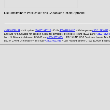
Die unmittelbare Wirklichkeit des Gedankens ist die Sprache.
-
-
-
4337185590191
Milchpulver
4260451940126
Kohle
4026411488110
Küchengeräte
4304218718822
Einbrand für Saunakelle mit eckigem Stiel zzgl. einmaliger Stempelerstellung (50,00 Euro)
42601405254
-
hoch für Diamantbohrkronen Ø 50-60 mm
4051435010504
1/2'-13 UNC HSS Gewindeschneider DIN 2
-
LED/m 230 lm Lichterkette Weiss 5050
4260339991523
LED Flutlicht Strahler 140W 13200lm Bridge