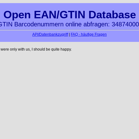
Open EAN/GTIN Database
TIN Barcodenummern online abfragen: 3487400
API/Datenbankzugriff
|
FAQ - häufige Fragen
ere only with us, I should be quite happy.