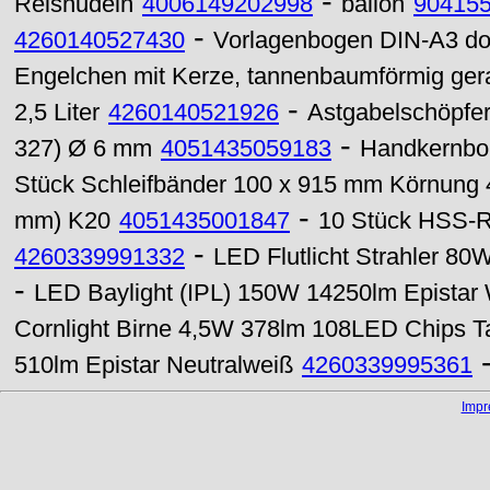
-
Reisnudeln
4006149202998
ballon
90415
-
4260140527430
Vorlagenbogen DIN-A3 dop
Engelchen mit Kerze, tannenbaumförmig ge
-
2,5 Liter
4260140521926
Astgabelschöpfe
-
327) Ø 6 mm
4051435059183
Handkernbo
Stück Schleifbänder 100 x 915 mm Körnung 
-
mm) K20
4051435001847
10 Stück HSS-R 
-
4260339991332
LED Flutlicht Strahler 8
-
LED Baylight (IPL) 150W 14250lm Epistar
Cornlight Birne 4,5W 378lm 108LED Chips T
510lm Epistar Neutralweiß
4260339995361
Imp