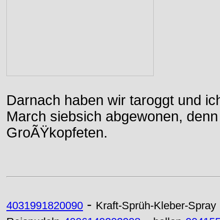
Darnach haben wir taroggt und ic
March siebsich abgewonen, denn d
GroÃŸkopfeten.
-
4031991820090
Kraft-Sprüh-Kleber-Spray