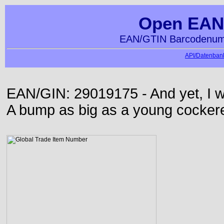
Open EAN
EAN/GTIN Barcodenumm
API/Datenbank
EAN/GIN: 29019175 - And yet, I wa
A bump as big as a young cockere