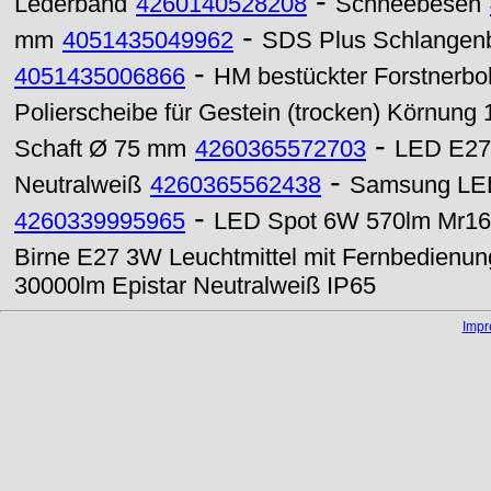
-
Lederband
4260140528208
Schneebesen
-
mm
4051435049962
SDS Plus Schlangenb
-
4051435006866
HM bestückter Forstnerb
Polierscheibe für Gestein (trocken) Körnung
-
Schaft Ø 75 mm
4260365572703
LED E27 
-
Neutralweiß
4260365562438
Samsung LED
-
4260339995965
LED Spot 6W 570lm Mr16
Birne E27 3W Leuchtmittel mit Fernbedienun
30000lm Epistar Neutralweiß IP65
Imp