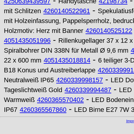
-
4250639439597
Handytasche
42198734
-
mit Schlitzen
4260140522961
Spekulatiusf
mit Holzeinfassung, Pappelsperrholz, bedruck
Holzmotiv: Herz mit Banner
4260140525122
-
4051435051996
Rillenkugellager 37 x 12
Spiralbohrer DIN 338N für Metall Ø 9,6 mm
-
22 x 600 mm
4051435018814
6 teiliger 3
B18 Konus und Austreiberlappe
4260339991
-
Neutralweiß IP65
4260339998157
LED Do
-
Tageslichtweiß Gold
4260339994487
LED 
-
Warmweiß
4260365570402
LED Bodenein
-
IP67
4260365567860
LED Birne E27 7W 36
Imp