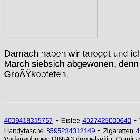
Darnach haben wir taroggt und ic
March siebsich abgewonen, denn d
GroÃŸkopfeten.
-
-
4009418315757
Eistee
4027425000640
-
Handytasche
8595234312149
Zigaretten
4
Vorlagenbogen DIN-A3 doppelseitig: Comic-Z