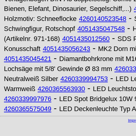
Bienen, Elefant, Dinosaurier, Segelschiff,...)
-
Holzmotiv: Schneeflocke
4260140523548
-
Schwingfigur, Rotschopf
4051435047548
H
-
(Artikelnr. 971-168)
4051435012560
SDS P
-
Konusschaft
4051435056243
MK2 Dorn mi
-
4051435045421
Diamantbohrkrone mit M
Lochsäge mit 5/8' Gewinde Ø 83 mm
42603
-
Neutralweiß Silber
4260339994753
LED Le
-
Warmweiß
4260365563930
LED Leuchtsto
-
4260339997976
LED Spot Bridgelux 10W 
-
4260365575049
LED Deckenleuchte Typ A
Imp