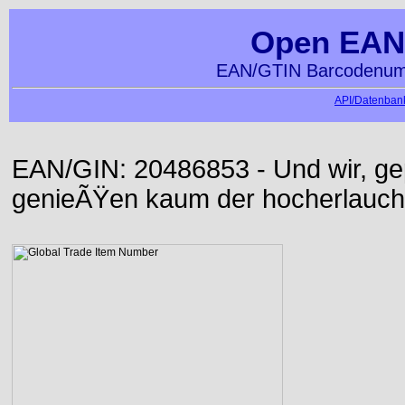
Open EAN
EAN/GTIN Barcodenumm
API/Datenbank
EAN/GIN: 20486853 - Und wir, ge
genieÃŸen kaum der hocherlauch