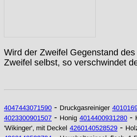
Wird der Zweifel Gegenstand des 
Zweifel selbst, so verschwindet de
-
4047443071590
Druckgasreiniger
401016
-
-
4023300901507
Honig
4014400931280
-
'Wikinger', mit Deckel
4260140528529
Hol