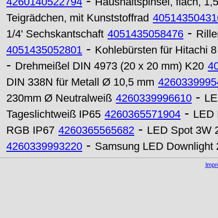
-
4260140522794
Haushaltspinsel, flach, 1,5
Teigrädchen, mit Kunststoffrad
40514350431
-
1/4' Sechskantschaft
4051435058476
Rill
-
4051435052801
Kohlebürsten für Hitachi 8
-
Drehmeißel DIN 4973 (20 x 20 mm) K20
4
DIN 338N für Metall Ø 10,5 mm
4260339995
-
230mm Ø Neutralweiß
4260339996610
LE
-
Tageslichtweiß IP65
4260365571904
LED 
-
RGB IP67
4260365565682
LED Spot 3W 2
-
4260339993220
Samsung LED Downlight 
Imp