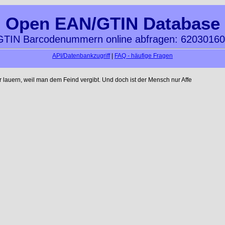
Open EAN/GTIN Database
TIN Barcodenummern online abfragen: 6203016
API/Datenbankzugriff
|
FAQ - häufige Fragen
auern, weil man dem Feind vergibt. Und doch ist der Mensch nur Affe