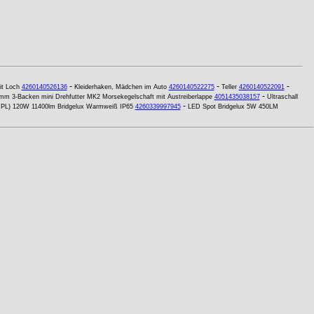
-
-
-
it Loch
4260140526136
Kleiderhaken, Mädchen im Auto
4260140522275
Teller
4260140522091
-
mm 3-Backen mini Drehfutter MK2 Morsekegelschaft mit Austreiberlappe
4051435038157
Ultraschall
-
(IPL) 120W 11400lm Bridgelux Warmweiß IP65
4260339997945
LED Spot Bridgelux 5W 450LM