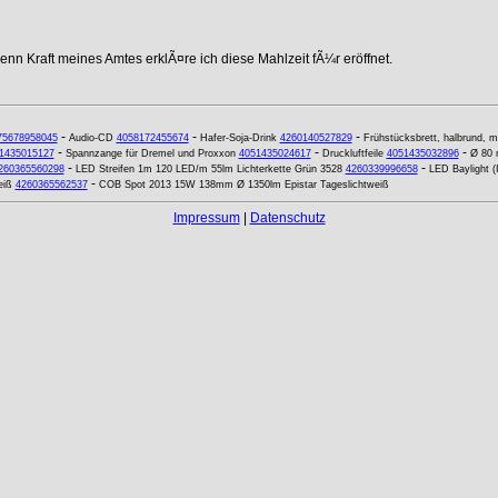
nn Kraft meines Amtes erklÃ¤re ich diese Mahlzeit fÃ¼r eröffnet.
-
-
-
75678958045
Audio-CD
4058172455674
Hafer-Soja-Drink
4260140527829
Frühstücksbrett, halbrund, m
-
-
-
1435015127
Spannzange für Dremel und Proxxon
4051435024617
Druckluftfeile
4051435032896
Ø 80 
-
-
260365560298
LED Streifen 1m 120 LED/m 55lm Lichterkette Grün 3528
4260339996658
LED Baylight 
-
eiß
4260365562537
COB Spot 2013 15W 138mm Ø 1350lm Epistar Tageslichtweiß
Impressum
|
Datenschutz