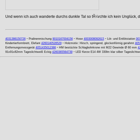
Und wenn ich auch wanderte durchs dunkle Tal so fÃ¼rchte ich kein Unglück, de
-
-
-
4031386150726
Pralinenmischung
9010167004156
Hose
4003008092615
Löt- und Entlötstation
00
-
Kindertierformbrett, Elefant
4260140528529
Holzmotiv: Hirsch, springend, glockenförmig gerahmt
405
-
Entfernungsmessgerät
4051435012386
HM bestückte Schlagbohrkrone mit M22 Gewinde Ø 60 mm
4
-
91x91x82mm Tageslichtweiß Eckig
4260365564739
LED Kerze E14 4W 330lm klar silber Tageslichtw