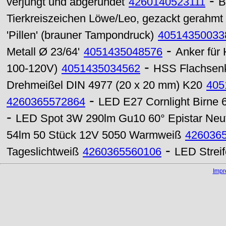
-
verjüngt und abgerundet
4260140523111
B
Tierkreiszeichen Löwe/Leo, gezackt gerahmt
'Pillen' (brauner Tampondruck)
40514350033
-
Metall Ø 23/64'
4051435048576
Anker für
-
100-120V)
4051435034562
HSS Flachsenk
Drehmeißel DIN 4977 (20 x 20 mm) K20
405
-
4260365572864
LED E27 Cornlight Birne
-
LED Spot 3W 290lm Gu10 60° Epistar Neu
54lm 50 Stück 12V 5050 Warmweiß
426036
-
Tageslichtweiß
4260365560106
LED Strei
Imp