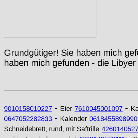
Grundgütiger! Sie haben mich gefu
haben mich gefunden - die Libyer 
-
-
9010158010227
Eier
7610045001097
Ka
-
0647052282833
Kalender
0618455898990
Schneidebrett, rund, mit Saftrille
426014052