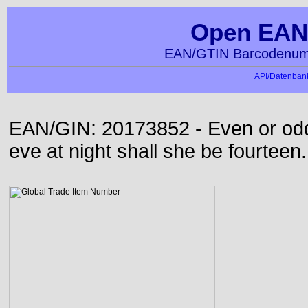
Open EAN
EAN/GTIN Barcodenumm
API/Datenbank
EAN/GIN: 20173852 - Even or odd
eve at night shall she be fourteen.