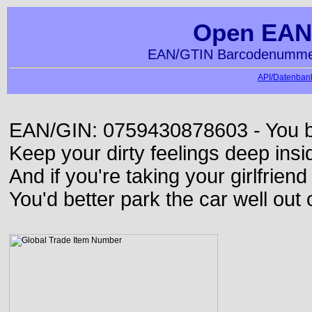
Open EAN
EAN/GTIN Barcodenummer
API/Datenbank
EAN/GIN: 0759430878603 - You bett
Keep your dirty feelings deep insi
And if you're taking your girlfriend
You'd better park the car well out 