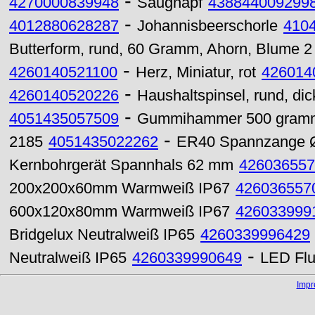
-
4270000839948
Saugnapf
438844009299
-
4012880628287
Johannisbeerschorle
410
Butterform, rund, 60 Gramm, Ahorn, Blume 2
-
4260140521100
Herz, Miniatur, rot
426014
-
4260140520226
Haushaltspinsel, rund, dic
-
4051435057509
Gummihammer 500 gram
-
2185
4051435022262
ER40 Spannzange 
Kernbohrgerät Spannhals 62 mm
426036557
200x200x60mm Warmweiß IP67
426036557
600x120x80mm Warmweiß IP67
426033999
Bridgelux Neutralweiß IP65
4260339996429
-
Neutralweiß IP65
4260339990649
LED Flu
Imp