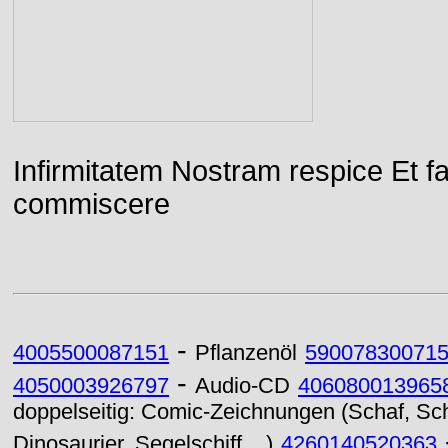
Infirmitatem Nostram respice E
commiscere
-
4005500087151
Pflanzenöl
59007830071
-
4050003926797
Audio-CD
406080013965
doppelseitig: Comic-Zeichnungen (Schaf, Sch
Dinosaurier, Segelschiff,...)
4260140520363