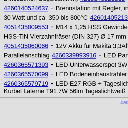
-
4260140524637
Brennstation mit Regler, 
30 Watt und ca. 350 bis 800°C
42601405213
-
4051435009553
M14 x 1,25 HSS Gewindeb
HSS-TiN Vierzahnfräser (DIN 327) Ø 17 mm
-
4051435060066
12V Akku für Makita 3,3A
-
Parallelanschlag
4260339993916
LED Pan
-
4260365571393
LED Unterwasserspot 3W
-
4260365570099
LED Bodeneinbaustrahler
-
4260365579719
LED E27 RGB + Tageslich
Kurbel Laterne T91 7W 56lm Tageslichtweiß
Imp