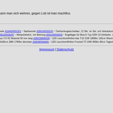
 kann man sich wehren, gegen Lob ist man machtlos.
-
-
orle
4104420052321
Salzbrezeln
4260140520233
Tierformkugelschreiber, 12 Stk. im Set, mit Verkaufsst
-
-
260140526297
Miniweinkelch, mit Bohrung
4051435034432
Kugellager für Bosch Typ GSH 10 (Artikelnr.
-
aus CV-S2 Material 50 mm lang
4260339995026
LED Leuchtstoffröhre klar T10 21W 1800lm 120cm Warm
-
0x60cm 28W 1760lm dimmbar
4260365564081
LED Leuchtstoffröhre Frosted T5 10W 800lm 60cm Tagesl
Impressum
|
Datenschutz