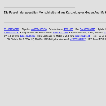
Die Fesseln der gequälten Menschheit sind aus Kanzleipapier. Gegen Angriffe
-
-
-
-
8710622502272
Zigarillos
4035684320478
Schnittblumen
40821665
Bier
5449000038715
Apfelsch
-
-
4260140521087
Teigrädchen, mit Kunststoffrad
4260140522947
Spekulatiusform, 1 Bild, Nikolaus
4
-
-
SW 1,5-10 mm
4051435055208
HSS Lochsäge für Metall Ø 25,5 mm
4051435014144
Torx T10 Bit 
-
-
LED Flutlicht 2013 200W HQ 19000lm IP65 Bridgelux Warmweiß
4260339994227
LED Panel RGB 3