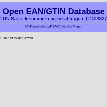
Open EAN/GTIN Database
TIN Barcodenummern online abfragen: 0742832
API/Datenbankzugriff
|
FAQ - häufige Fragen
t, dann ist es der Schwan.