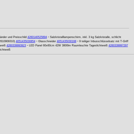
-
änder und Preisschild
4260140525894
Salzkristalllampenschirm, inkl. 3 kg Salzkristalle, schlicht
-
-
 2610909310)
4051435030854
Glasschneider
4051435030168
9 teiliger Inbusschlüsselsatz mit T-Griff
-
weiß
4260339993923
LED Panel 60x60cm 42W 3800lm Raumleuchte Tageslichtweiß
4260339997297
ichtweiß