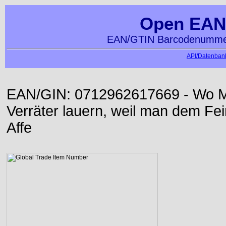
Open EAN
EAN/GTIN Barcodenummer
API/Datenbank
EAN/GIN: 0712962617669 - Wo Me
Verräter lauern, weil man dem Fei
Affe