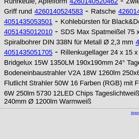
-
Rührkeule, Apfelform
4260140520462
Zwi
-
Griff rund
4260140524583
Ratsche
42601
-
4051435053501
Kohlebürsten für Black&De
-
4051435012010
SDS Max Spatmeißel 75 
Spiralbohrer DIN 338N für Metall Ø 2,3 mm
-
4051435051705
Rillenkugellager 24 x 15
Bridgelux 15W 1350LM 190x190mm 24° Tage
Bodeneinbaustrahler V2A 18W 1260lm 250
Flutlicht Strahler 50W 16 Farben (RGB) mit 
6W 250lm 5730 12LED Chips Tageslichtwei
240mm Ø 1200lm Warmweiß
Imp