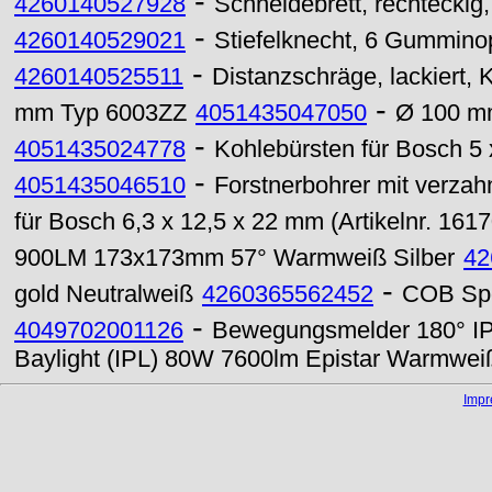
-
4260140527928
Schneidebrett, rechteckig,
-
4260140529021
Stiefelknecht, 6 Gummino
-
4260140525511
Distanzschräge, lackiert, 
-
mm Typ 6003ZZ
4051435047050
Ø 100 mm
-
4051435024778
Kohlebürsten für Bosch 5 
-
4051435046510
Forstnerbohrer mit verz
für Bosch 6,3 x 12,5 x 22 mm (Artikelnr. 161
900LM 173x173mm 57° Warmweiß Silber
42
-
gold Neutralweiß
4260365562452
COB Spo
-
4049702001126
Bewegungsmelder 180° I
Baylight (IPL) 80W 7600lm Epistar Warmwei
Imp