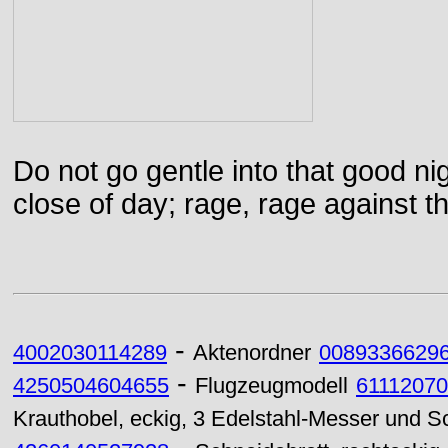
Do not go gentle into that good ni
close of day; rage, rage against th
-
4002030114289
Aktenordner
0089336629
-
4250504604655
Flugzeugmodell
6111207
Krauthobel, eckig, 3 Edelstahl-Messer und 