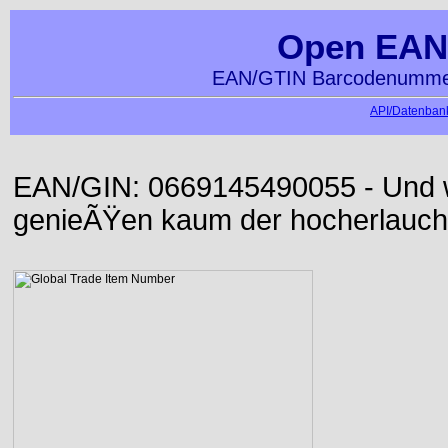
Open EAN
EAN/GTIN Barcodenummer
API/Datenbank
EAN/GIN: 0669145490055 - Und wi
genieÃŸen kaum der hocherlauch