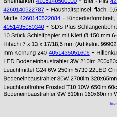
-
Briefmarken
4105140500000
Bier - Pils
42
-
4260140522787
Haushaltspinsel, flach, 0,5
-
Muffe
4260140522084
Kindertierformbrett,
-
4051435050340
SDS Plus Schlangenbohre
10 Stück Schleifpapier mit Klett Ø 150 mm 
Hitachi 7 x 13 x 17/18,5 mm (Artikelnr. 99902
-
mm Körnung 240
4051435051606
Rillenk
LED Bodeneinbaustrahler 3W 210lm 200x8
Leuchtmittel G24 6W 250lm 5730 22LED Chi
Bodeneinbaustrahler 30W 2700lm 320x65m
Leuchtstoffröhre Frosted T10 10W 650lm 60
Bodeneinbaustrahler 9W 810lm 160x60mm 
Imp