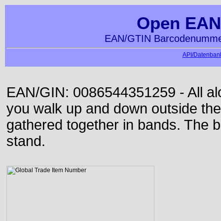
Open EAN
EAN/GTIN Barcodenummer
API/Datenbank
EAN/GIN: 0086544351259 - All alon
you walk up and down outside th
gathered together in bands. The b
stand.