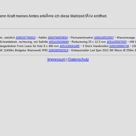
nn Kraft meines Amtes erklÃ¤re ich diese Mahlzeit fÃ¼r eröffnet.
-
-
-
r, natürlich
4260337760022
Additiv
4004764053834
Permanentmarker
4260140523937
Wasserwaage, m
-
-
Schneidebrett, rechteckig, mit Saftrille
4051435039949
Reduzierring 25 x 12,5 mm
4051435007825
HM b
-
-
langenbohrer Form Lewis für Holz 8 x 460 mm
4051435041485
3 Stück Handmeißel
4260339994746
LE
-
20W 11400lm Bridgelux Warmweiß IP65
4260365562919
Einbaustrahler Led Spot 2013 3W 90mm Ø 250lm 
Impressum
|
Datenschutz