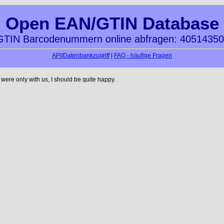
Open EAN/GTIN Database
TIN Barcodenummern online abfragen: 4051435
API/Datenbankzugriff
|
FAQ - häufige Fragen
ere only with us, I should be quite happy.