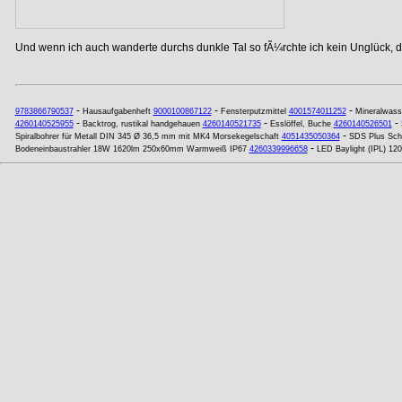
Und wenn ich auch wanderte durchs dunkle Tal so fÃ¼rchte ich kein Unglück, de
-
-
-
9783866790537
Hausaufgabenheft
9000100867122
Fensterputzmittel
4001574011252
Mineralwasse
-
-
-
4260140525955
Backtrog, rustikal handgehauen
4260140521735
Esslöffel, Buche
4260140526501
-
Spiralbohrer für Metall DIN 345 Ø 36,5 mm mit MK4 Morsekegelschaft
4051435050364
SDS Plus Sch
-
Bodeneinbaustrahler 18W 1620lm 250x60mm Warmweiß IP67
4260339996658
LED Baylight (IPL) 1