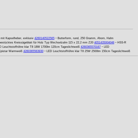
-
it Kapselheber, exklusiv
4260140522565
Butterform, rund, 250 Gramm, Ahorn, Hahn
-
estücktes Kreissägeblatt für Holz Typ Wechselzahn 115 x 22,2 mm Z20
4051435004046
HSS-R
-
D Leuchtstoffröhre klar T8 18W 1700lm 120cm Tageslichtweiß
4260365570167
LED
-
Epistar Warmweiß
4260365563930
LED Leuchtstoffröhre klar T8 25W 2500lm 150cm Tageslichtweiß