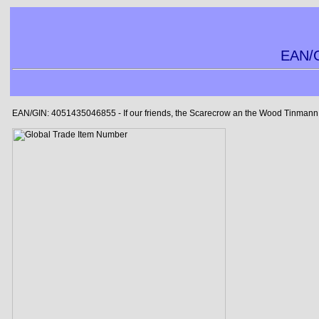
EAN/G
EAN/GIN: 4051435046855 - If our friends, the Scarecrow an the Wood Tinmann w