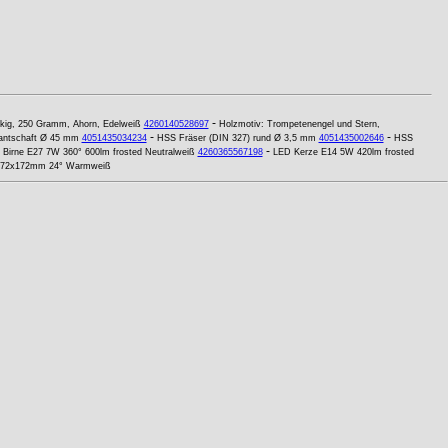
-
ckig, 250 Gramm, Ahorn, Edelweiß
4260140528697
Holzmotiv: Trompetenengel und Stern,
-
-
antschaft Ø 45 mm
4051435034234
HSS Fräser (DIN 327) rund Ø 3,5 mm
4051435002646
HSS
-
Birne E27 7W 360° 600lm frosted Neutralweiß
4260365567198
LED Kerze E14 5W 420lm frosted
 172x172mm 24° Warmweiß