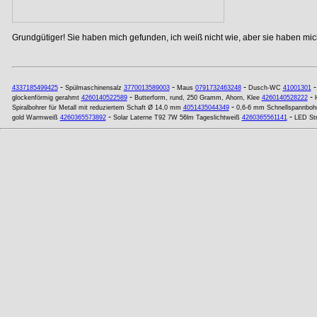
Grundgütiger! Sie haben mich gefunden, ich weiß nicht wie, aber sie haben mich
-
-
-
4337185499425
Spülmaschinensalz
3770013589003
Maus
0791732463248
Dusch-WC
41001301
-
-
glockenförmig gerahmt
4260140522589
Butterform, rund, 250 Gramm, Ahorn, Klee
4260140528222
-
Spiralbohrer für Metall mit reduziertem Schaft Ø 14,0 mm
4051435044349
0,6-6 mm Schnellspannbohr
-
-
gold Warmweiß
4260365573892
Solar Laterne T92 7W 56lm Tageslichtweiß
4260365561141
LED Str