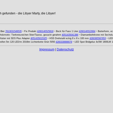
 gefunden - die Libyer Marty, die Libyer!
-
-
-
-
Bier
7613031549535
Fix Produkt
4260140525818
Bock für Fass 1 Liter
4260140522664
Butterform, e
-
Holzmotiv: Tierkreiszeichen Stier/Taurus, gezackt gerahmt
4051435041386
Diamantbohrkrone mit Sechsk
-
-
futter mit SDS Plus Adapter
4051435015325
HSS Drehstahl eckig 8 x 8 x 100 mm
4260365567853
LED 
-
eifen 5m 120 LED/m 2016lm Lichterkette Grün 5050
4260339999079
LED Spot Bridgelux 4x5W 1800LM
Impressum
|
Datenschutz