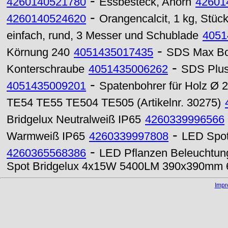
-
4260140521780
Essbesteck, Ahorn
42601
-
4260140524620
Orangencalcit, 1 kg, Stü
einfach, rund, 3 Messer und Schublade
4051
-
Körnung 240
4051435017435
SDS Max Boh
-
Konterschraube
4051435006262
SDS Plus
-
4051435009201
Spatenbohrer für Holz Ø
TE54 TE55 TE504 TE505 (Artikelnr. 30275)
Bridgelux Neutralweiß IP65
4260339996566
-
Warmweiß IP65
4260339997808
LED Spot
-
4260365568386
LED Pflanzen Beleuchtun
Spot Bridgelux 4x15W 5400LM 390x390mm 6
Imp