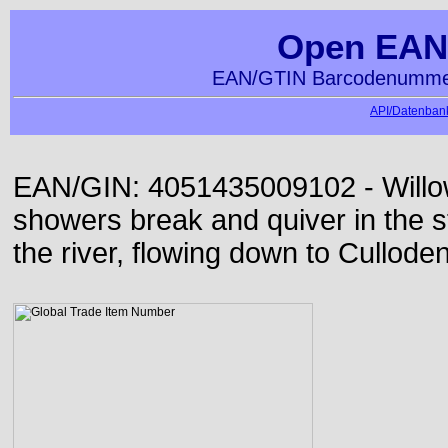
Open EAN
EAN/GTIN Barcodenummer
API/Datenbank
EAN/GIN: 4051435009102 - Willo
showers break and quiver in the s
the river, flowing down to Culloden