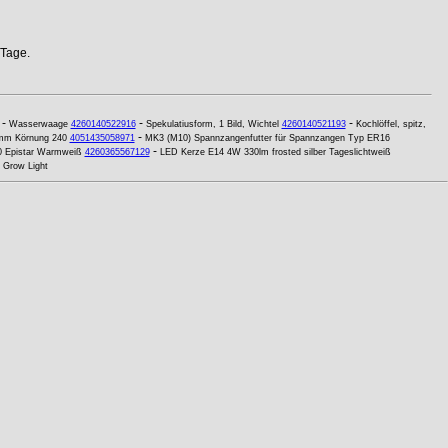
 Tage.
-
-
-
Wasserwaage
4260140522916
Spekulatiusform, 1 Bild, Wichtel
4260140521193
Kochlöffel, spitz,
-
0 mm Körnung 240
4051435058971
MK3 (M10) Spannzangenfutter für Spannzangen Typ ER16
-
 Epistar Warmweiß
4260365567129
LED Kerze E14 4W 330lm frosted silber Tageslichtweiß
 Grow Light