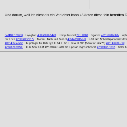
Und darum, weil ich nicht als ein Verliebter kann kÃ¼rzen diese fein beredten T
-
-
-
-
5411188128663
Sojaghurt
4005209025423
Computerspiel
20180768
Zigarren
4311596465637
Apf
-
-
mit Loch
4260140520172
Mörser, flach, mit Stößel
4051435045070
2-13 mm Schnellspannbohrfutter
-
4051435041256
Kugellager für Hilti Typ TE54 TE55 TE504 TE505 (Artikelnr. 30275)
4051435002790
-
-
4260339993589
LED Spot COB 4W 380lm Gu10 60° Epistar Tageslichtweiß
4260365573915
Solar K