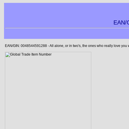
EAN/G
EAN/GIN: 0048544591288 - All alone, or in two's, the ones who really love you