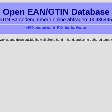
Open EAN/GTIN Database
TIN Barcodenummern online abfragen: 0048544
API/Datenbankzugriff
|
FAQ - häufige Fragen
 walk up and down outside the wall. Some hand in hand, and some gathered together