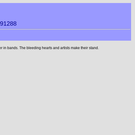
591288
 in bands. The bleeding hearts and artists make their stand.