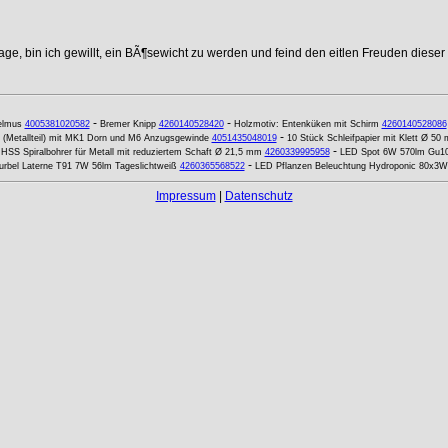
age, bin ich gewillt, ein BÃ¶sewicht zu werden und feind den eitlen Freuden dieser
-
-
elmus
4005381020582
Bremer Knipp
4260140528420
Holzmotiv: Entenküken mit Schirm
4260140528086
-
 (Metallteil) mit MK1 Dorn und M6 Anzugsgewinde
4051435048019
10 Stück Schleifpapier mit Klett Ø 5
-
-
HSS Spiralbohrer für Metall mit reduziertem Schaft Ø 21,5 mm
4260339995958
LED Spot 6W 570lm Gu10
-
urbel Laterne T91 7W 56lm Tageslichtweiß
4260365568522
LED Pflanzen Beleuchtung Hydroponic 80x3W
Impressum
|
Datenschutz