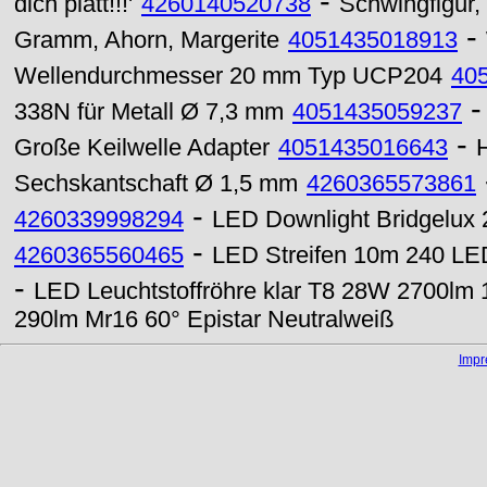
-
dich platt!!!'
4260140520738
Schwingfigur
-
Gramm, Ahorn, Margerite
4051435018913
Wellendurchmesser 20 mm Typ UCP204
40
338N für Metall Ø 7,3 mm
4051435059237
-
Große Keilwelle Adapter
4051435016643
H
Sechskantschaft Ø 1,5 mm
4260365573861
-
4260339998294
LED Downlight Bridgelux
-
4260365560465
LED Streifen 10m 240 LED
-
LED Leuchtstoffröhre klar T8 28W 2700lm
290lm Mr16 60° Epistar Neutralweiß
Imp