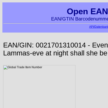
Open EAN
EAN/GTIN Barcodenummer
API/Datenbank
EAN/GIN: 0021701310014 - Even or
Lammas-eve at night shall she be