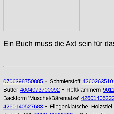
Ein Buch muss die Axt sein für da
-
0706398750885
Schmierstoff
4260263510
-
Butter
4004073700092
Heftklammern
901
Backform 'Muschel/Bärentatze'
4260140523
-
4260140527683
Fliegenklatsche, Holzstiel