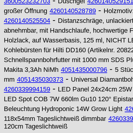
-
3600523232703
Duschgel
426014052915
-
großer Öffnung
4260140528789
Holzmotiv
-
4260140525504
Distanzschräge, unlackier
abnehmbar, mit Handschlaufe, hochwertige F
Holzlack, auf Wasserbasis, 125 ml, NIC
Kohlebürsten für Hilti DD160 (Artikelnr. 2082
Schnellspannbohrfutter mit 1000 mm SDS Pl
-
Makita 3,3Ah NiMh
4051435000796
5 Stüc
-
mm
4051435030373
Universal Diamantbo
-
4260339994159
LED Panel 24x24cm 25W 
LED Spot COB 7W 660lm Gu10 120° Epista
Beleuchtung Hydroponic 14W Grow Light
42
118x54mm Tageslichtweiß dimmbar
426033
120cm Tageslichtweiß