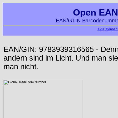
Open EAN
EAN/GTIN Barcodenummer
API/Datenbank
EAN/GIN: 9783939316565 - Denn d
andern sind im Licht. Und man sieh
man nicht.