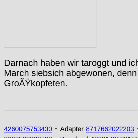
Darnach haben wir taroggt und ic
March siebsich abgewonen, denn d
GroÃŸkopfeten.
-
4260075753430
Adapter
8717662022203